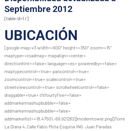
Septiembre 2012
[table id=1 /]
UBICACIÓN
[google-map-v3 width=»600″ height=»350″ zoom=»15″
maptype=»roadmap» mapalign=»center»
directionhint=»false» language=»es» poweredby=»false»
maptypecontrol=»true» pancontrol=»true»
zoomcontrol=»true» scalecontrol=»true»
streetviewcontrol=»true» scrollwheelcontrol=»false»
draggable=»true» tiltfourtyfive=»false»
addmarkermashupbubble=»false»
addmarkermashupbubble=»false»
addmarkerlist=»18.47501,-69.921262{}moderntower.png{}Torre
La Diana 4, Calle Fabio Mota Esquina ING. Juan Paradas