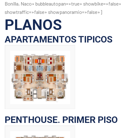
Bonilla, Naco» bubbleautopan=»true» showbike=»false»
showtraffic=»false» showpanoramio=»false»]
PLANOS
APARTAMENTOS TIPICOS
PENTHOUSE. PRIMER PISO